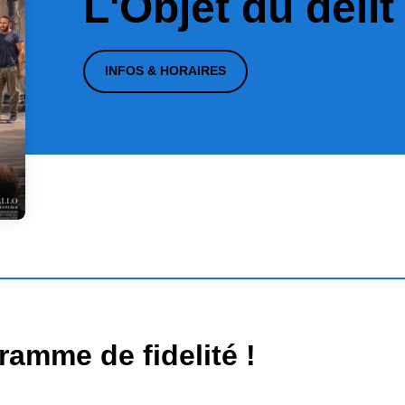
L'Objet du délit
INFOS & HORAIRES
amme de fidelité !